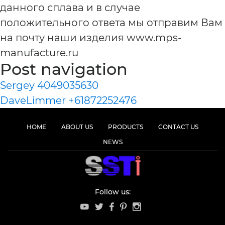
данного сплава и в случае
положительного ответа мы отправим Вам
на почту наши изделия www.mps-
manufacture.ru
Post navigation
Sergey 4049035630
DaveLimmer +61872252476
HOME
ABOUT US
PRODUCTS
CONTACT US
NEWS
Follow us: